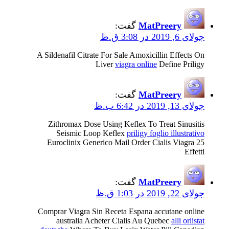
MatPreery
گفت:
جولای 6, 2019 در 3:08 ق.ظ
A Sildenafil Citrate For Sale Amoxicillin Effects On
Liver
viagra online
Define Priligy
MatPreery
گفت:
جولای 13, 2019 در 6:42 ب.ظ
Zithromax Dose Using Keflex To Treat Sinusitis
Seismic Loop Keflex
priligy foglio illustrativo
Euroclinix Generico Mail Order Cialis Viagra 25
Effetti
MatPreery
گفت:
جولای 22, 2019 در 1:03 ق.ظ
Comprar Viagra Sin Receta Espana accutane online
australia Acheter Cialis Au Quebec
alli orlistat