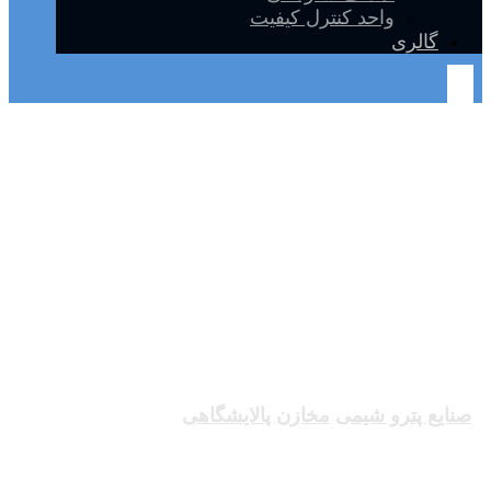
واحد کنترل کیفیت
گالری
مخازن پالایشگاهی
صنایع پترو شیمی
مخازن پالایشگاهی