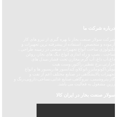
درباره شرکت ما
شرکت سولار صنعت بخار با بهره گیری از نیرو های کار
آزموده و متخصص ، استفاده از پیشرفته ترین تجهیزات و
تکنولوژی ساخت انواع تجهیزات صنعتی در زمینه طراحی ،
ساخت ، نصب و راه اندازی انواع دیگ های بخار، روغن
داغ،آب داغ، آب گرم،مخازن تحت فشار،مبدل های
حرارتی،برج تقطیر،رآکتور،وست هیت
بویلر،اکونومایزر،اتوکلاو،کندانسور ها،ریسیور ها و انواع
تجهیزات پالایشگاهی در صنایع مختلف اعم از نفت و
گاز،پتروشیمی، نیروگاهی،صنایع غذایی،نساجی،دارویی،رنگ و
رزین مشغول به فعالیت می باشد.
سولار صنعت بخار در ایران کالا