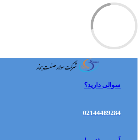
سوالی دارید؟
02144489284