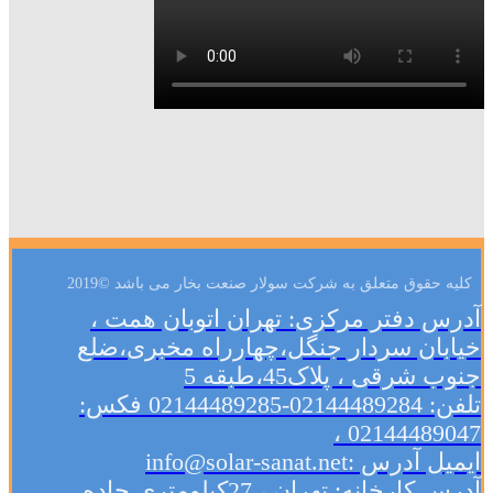
کلیه حقوق متعلق به شرکت سولار صنعت بخار می باشد ©2019
آدرس دفتر مرکزی: تهران اتوبان همت ،
خیابان سردار جنگل،چهارراه مخبری،ضلع
جنوب شرقی ، پلاک45،طبقه 5
تلفن: 02144489284-02144489285 فکس:
02144489047 ،
ایمیل آدرس :info@solar-sanat.net
آدرس کارخانه: تهران ، 27کیلومتری جاده