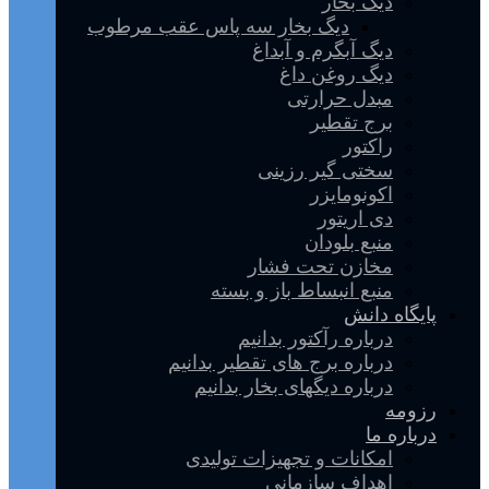
دیگ بخار
دیگ بخار سه پاس عقب مرطوب
دیگ آبگرم و آبداغ
دیگ روغن داغ
مبدل حرارتی
برج تقطیر
راکتور
سختی گیر رزینی
اکونومایزر
دی اریتور
منبع بلودان
مخازن تحت فشار
منبع انبساط باز و بسته
پایگاه دانش
درباره رآکتور بدانیم
درباره برج های تقطیر بدانیم
درباره دیگهای بخار بدانیم
رزومه
درباره ما
امکانات و تجهیزات تولیدی
اهداف سازمانی