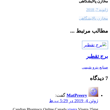
مخازن پالایشگاهی
ژانویه 7, 2018
مخازن پالایشگاهی
مطالب مرتبط ...
برج تقطیر
صنایع پترو شیمی
7 دیدگاه
MatPreery
گفت:
ژوئن 4, 2019 در 5:29 ب.ظ
Candian Pharmacy Online Canada
viagra
Viagra 25mg